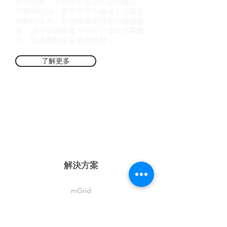
合太陽能，不需拉市電及做電力擴容、
可離網設站，這不但可大幅減少拉電及
佈點的成本，也能降低使用者的里程焦
慮，還可以緩解電力公司日增的供電壓
力，促進電動車產業的發展。
了解更多
系列
解決方案
mGrid
mGen