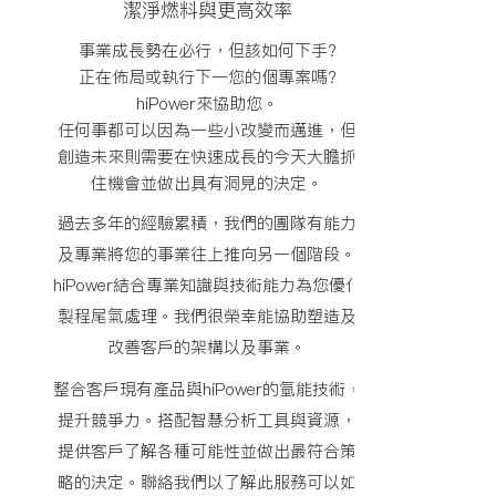
潔淨燃料與更高效率
事業成長勢在必行，但該如何下手?
正在佈局或執行下一您的個專案嗎?
hiPower來協助您。
任何事都可以因為一些小改變而邁進，但
創造未來則需要在快速成長的今天大膽抓
住機會並做出具有洞見的決定。
過去多年的經驗累積，我們的團隊有能力
及專業將您的事業往上推向另一個階段。
hiPower結合專業知識與技術能力為您優化
製程尾氣處理。我們很榮幸能協助塑造及
改善客戶的架構以及事業。
整合客戶現有產品與hiPower的氫能技術，
提升競爭力。搭配智慧分析工具與資源，
提供客戶了解各種可能性並做出最符合策
略的決定。聯絡我們以了解此服務可以如