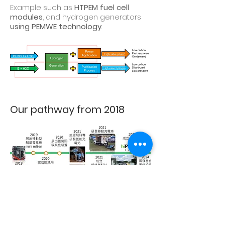
Example such as
HTPEM fuel cell
modules
, and hydrogen generators
using PEMWE technology
.
Our pathway from 2018
Solution