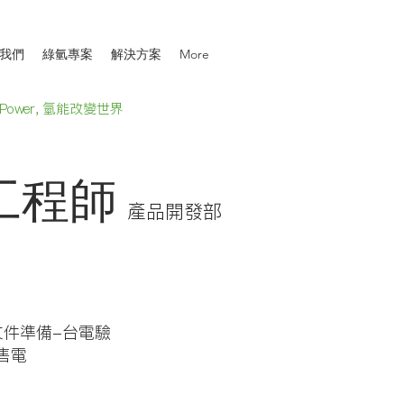
我們
綠氫專案
解決方案
More
 Power,
氫能改變世界
工程師
​產品開發部
文件準備-台電驗
售電