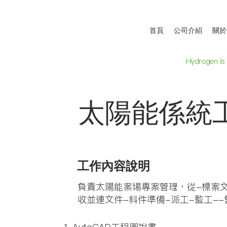
首頁
公司介紹
關於
Hydrogen is
太陽能係統
工作內容說明
負責太陽能案場專案管理，從-標案
收並連文件-料件準備-派工-監工--