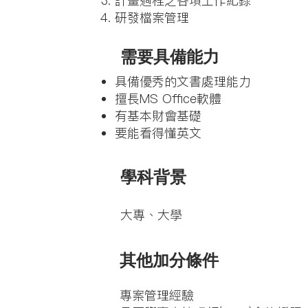
計畫過程之各項工作紀錄
研發檔案管理
需要具備能力
具備優秀的文書處理能力
擅長MS Office軟體
有基本財會基礎
要能看得懂英文
學科背景
​大專、大學
其他加分條件
專案管理經驗