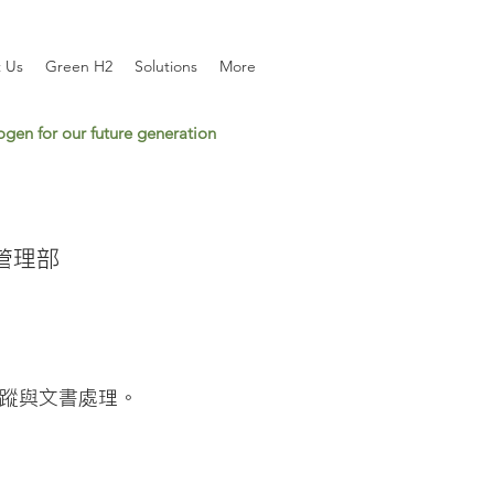
 Us
Green H2
Solutions
More
gen for our future generation
政管理部
蹤與文書處理。